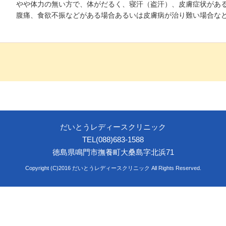
やや体力の無い方で、体がだるく、寝汗（盗汗）、皮膚症状があ
腹痛、食欲不振などがある場合あるいは皮膚病が治り難い場合な
だいとうレディースクリニック
TEL(088)683-1588
徳島県鳴門市撫養町大桑島字北浜71
Copyright (C)2016 だいとうレディースクリニック All Rights Reserved.